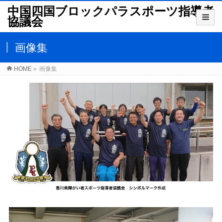
中国四国ブロックパラスポーツ指導者
協議会
画像集
HOME
»
画像集