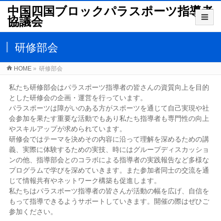
中国四国ブロックパラスポーツ指導者
協議会
研修部会
HOME
»
研修部会
私たち研修部会はパラスポーツ指導者の皆さんの資質向上を目的
とした研修会の企画・運営を行っています。
パラスポーツは障がいのある方がスポーツを通じて自己実現や社
会参加を果たす重要な活動でもあり私たち指導者も専門性の向上
やスキルアップが求められています。
研修会ではテーマを決めその内容に沿って理解を深めるための講
義、実際に体験するための実技、時にはグループディスカッショ
ンの他、指導部会とのコラボによる指導者の実践報告など多様な
プログラムで学びを深めていきます。また参加者同士の交流を通
じて情報共有やネットワーク構築も促進します。
私たちはパラスポーツ指導者の皆さんが活動の幅を広げ、自信を
もって指導できるようサポートしていきます。開催の際はぜひご
参加ください。